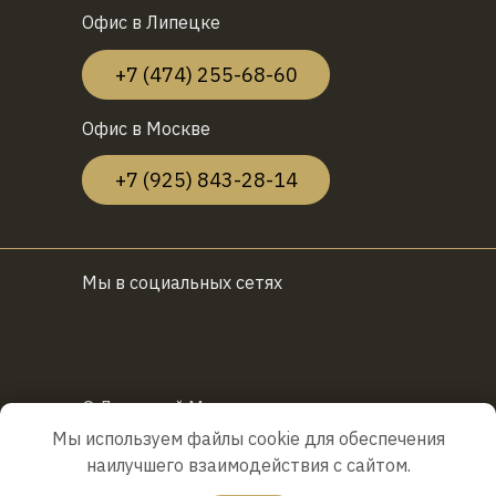
Офис в Липецке
+7 (474) 255-68-60
Офис в Москве
+7 (925) 843-28-14
Мы в социальных сетях
© Л
ипецкий Маслосырзавод
Мы используем файлы cookie для обеспечения
Политика конфиденциальности
наилучшего взаимодействия с сайтом.