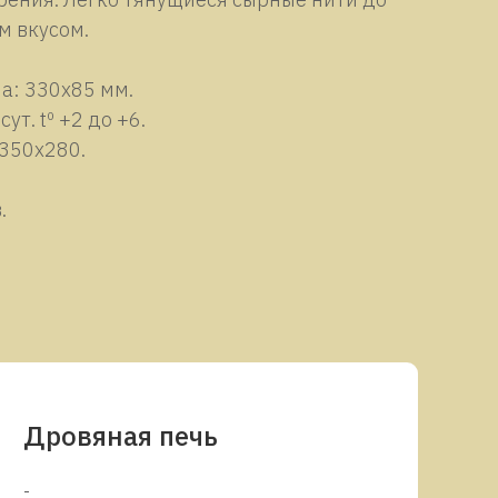
м вкусом.
а: 330х85 мм.
ут. tº +2 до +6.
х350х280.
.
Дровяная печь
-