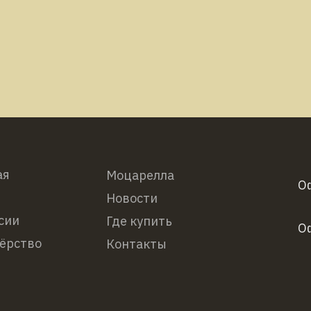
ая
Моцарелла
О
Новости
сии
Где купить
О
ёрство
Контакты