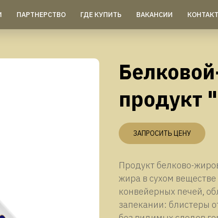
И
ПАРТНЕРСТВО
ГДЕ КУПИТЬ
ВАКАНСИИ
КОНТАК
Белковой
продукт 
ЗАПРОСИТЬ ЦЕНУ
Продукт белково-жиро
жира в сухом веществе
конвейерных печей, о
запекании: блистеры от
без видимых следов го