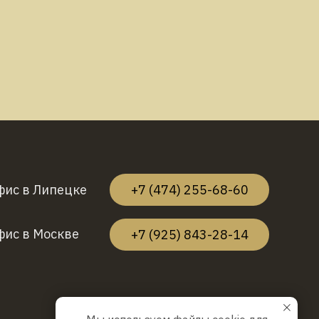
фис в Липецке
+7 (474) 255-68-60
фис в Москве
+7 (925) 843-28-14